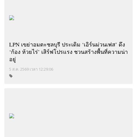
LPN เขย่าอมตะชลบุรี ประเดิม ‘เอิร์นม่วนเฟส’ ดึง
‘ก้อง ห้วยไร่’ เสิร์ฟโปรแรง ชวนสร้างพื้นที่ความน่า
อยู่
5 ส.ค. 2569 เวลา 12:29:06