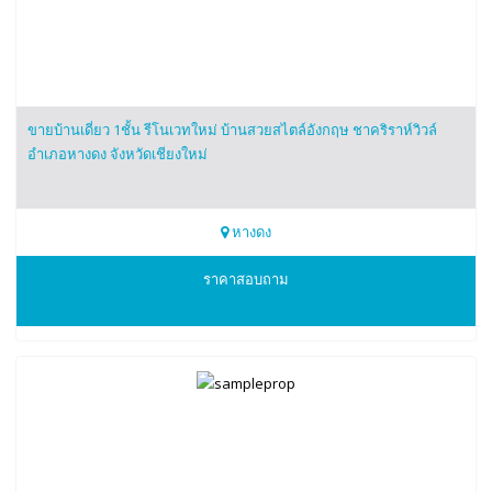
ขายบ้านเดี่ยว 1ชั้น รีโนเวทใหม่ บ้านสวยสไตล์อังกฤษ ชาคริราห์วิวล์
อำเภอหางดง จังหวัดเชียงใหม่
หางดง
0835644504
ราคาสอบถาม
คุณอมร