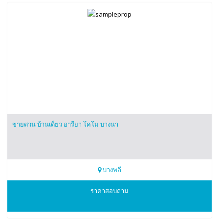
ขายด่วน บ้านเดี่ยว อารียา โคโม่ บางนา
บางพลี
0816172600
ราคาสอบถาม
คุณปิยะชาติ