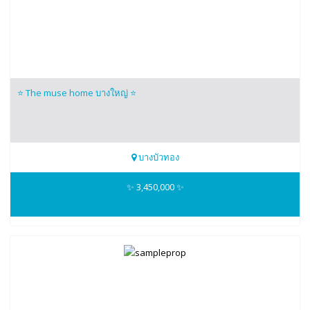
⭐️ The muse home บางใหญ่ ⭐️
บางบัวทอง
099-4593653
✨ 3,450,000 ✨
Nicez Home 3