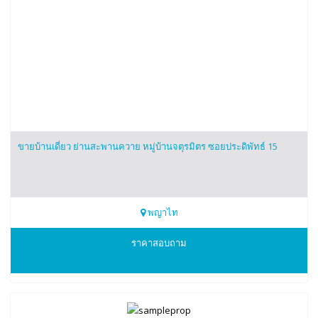
ขายบ้านเดี่ยว ย่านสะพานควาย หมู่บ้านจตุรมิตร ซอยประดิพัทธ์ 15
พญาไท
0974456629
ราคาสอบถาม
mike