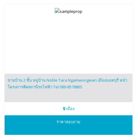
ขายบ้าน 2 ชั้น หมู่บ้าน Noble Tara Ngamwongwan เมืองนนทบุรี หน้า
โครงการติดสถานีรถไฟฟ้า Tel 089-8578865
เมือง
0898578865
ราคาสอบถาม
Beer