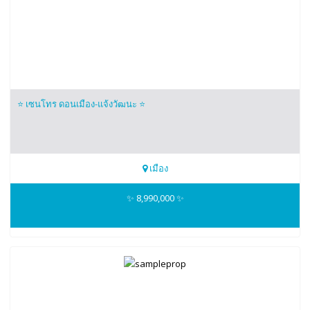
⭐️ เซนโทร ดอนเมือง-แจ้งวัฒนะ ⭐️
เมือง
099-4593653
✨ 8,990,000 ✨
Nicez Home 3