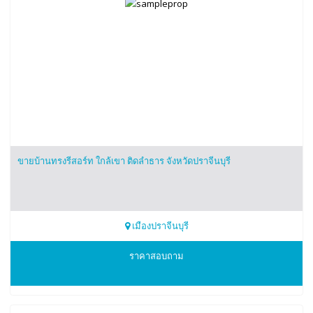
ขายบ้านทรงรีสอร์ท ใกล้เขา ติดลำธาร จังหวัดปราจีนบุรี
เมืองปราจีนบุรี
0917823467
ราคาสอบถาม
คุณธนิต