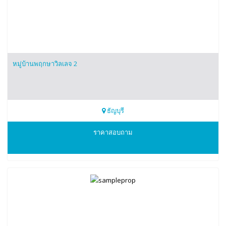
หมู่บ้านพฤกษาวิลเลจ 2
ธัญบุรี
0945651663
ราคาสอบถาม
คุณเบล