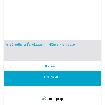
ขายบ้านเดี่ยว 2 ชั้น *มือสอง* และที่ดิน ย่านรามอินทรา
ลาดพร้าว
0890022552
ราคาสอบถาม
ตอง