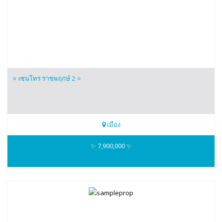
⭐️ เซนโทร ราชพฤกษ์ 2 ⭐️
เมือง
099-4593653
✨ 7,900,000 ✨
Nicez Home 3