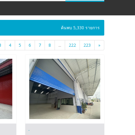
ค้นพบ 5,330 รายการ
3
4
5
6
7
8
...
222
223
»
-