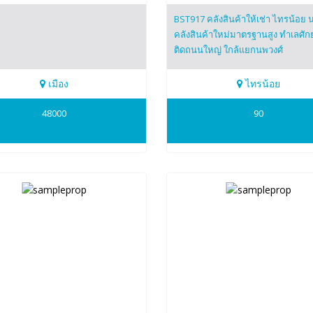
BST917 คลังสินค้าให้เช่า ไทรน้อย น
คลังสินค้าใหม่มาตรฐานสูง ทำเลศั
ติดถนนใหญ่ ใกล้แยกนพวงศ์
เมือง
ไทรน้อย
955449
0909475920
48000
90
apa
Naorin