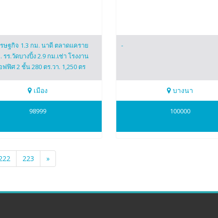
รษฐกิจ 1.3 กม. นาดี ตลาดแคราย
-
. รร.วัดบางปิ้ง 2.9 กม.เช่า โรงงาน
อฟฟิศ 2 ชั้น 280 ตร.วา. 1,250 ตร
เมือง
บางนา
161167
0942823961
98999
100000
ศ์
toonpost
222
223
»