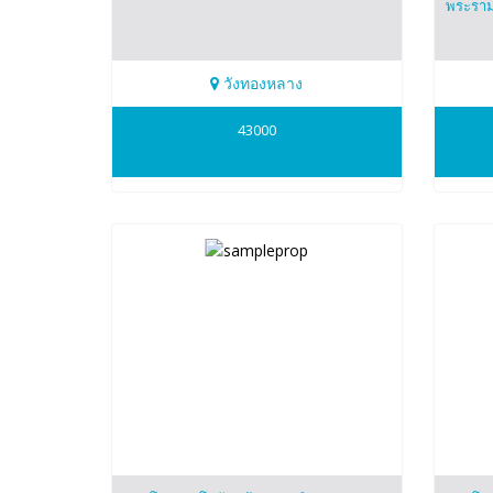
พระรา
วังทองหลาง
0634098164
0634
43000
patsapong
pats