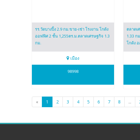
รร.วัดบางปิ้ง 2.9 กม.ขาย-เช่า โรงงาน โกดัง
ตลาดเศ
ออฟฟิศ 2 ชั้น 1,255ตร.ม.ตลาดเศรษฐกิจ 1.3
1.33 กม
กม.
โกดัง อ
เมือง
0960161167
0960
98998
ณัฐพงศ์
ณัฐพง
«
1
2
3
4
5
6
7
8
...