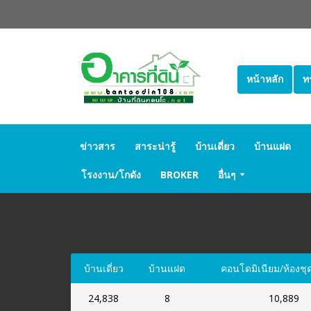
หน้าหลัก
ท
ข่าวสาร
สาระน่ารู้
บ้านเดี่ยว
บ้านแฝด
โรงงาน/โกดัง
BROKER
อื่นๆ
บ้านเดี่ยว
บ้านแฝด
คอนโดมิเนียม/ห้องชุ
24,838
8
10,889