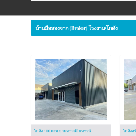
บ้านมือสองจาก (Broker) โรงงาน/โกดัง
โกดัง 100 ตรม.ย่านทาวน์อินทาวน์
โกดังสร