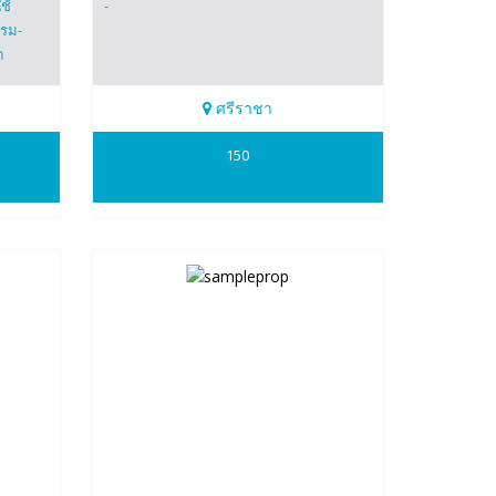
ช้
-
รรม-
ต
ศรีราชา
0989955449
150
Ladapa