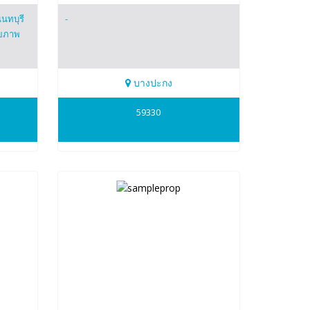
นทบุรี
-
กยภาพ
บางปะกง
0865427078
59330
Natanong