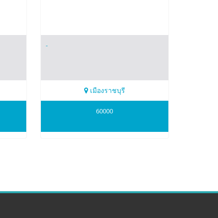
-
เมืองราชบุรี
0865427078
60000
Natanong