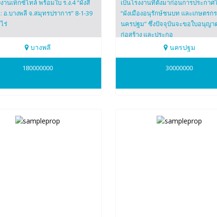
านเท็กซ์ไทล์ พร้อมใบ ร.ง.4 “ผังสี
เป็นโรงงานที่ตั้งมาก่อนการประกาศใ
ม: อ.บางพลี จ.สมุทรปราการ” 8-1-39
“ผังเมืองอนุรักษ์ชนบท และเกษตรก
ไร่
นครปฐม” ซึ่งปัจจุบันจะขอใบอนุญา
ก่อสร้าง และประกอ
บางพลี
นครปฐม
869872
0655869872
180000000
30000000
โดม