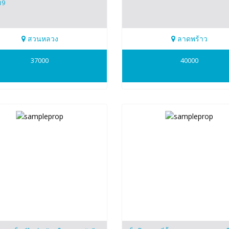
ม9
สวนหลวง
ลาดพร้าว
098164
0634098164
37000
40000
apong
patsapong