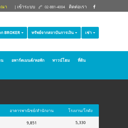
ษณา
เข้าระบบ
ติดต่อเรา
|
02-881-4004
จาก BROKER
ทรัพย์จากสถาบันการเงิน
เช่า
าน
อพาร์ตเมนต์/หอพัก
ทาวน์โฮม
ที่ดิน
อาคารพาณิชย์/สำนักงาน
โรงงาน/โกดัง
5,330
9,851