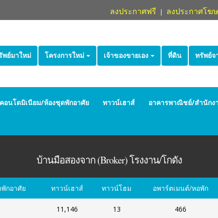
ลงประกาศฟรี
ลงประกาศโฆ
|
รัพย์มาใหม่
โครงการใหม่
เจ้าของขายเอง
ที่ดิน
ทรัพย์
คอนโดมิเนียม/ห้องชุดพักอาศัย
ทาวน์เฮาส์
อาคารพาณิชย์/สำนักง
บ้านมือสองจาก (Broker) โรงงาน/โกดัง
ดพักอาศัย
ทาวน์เฮาส์
ทาวน์โฮม
อพาร์ตเมนต์/หอพัก
11,146
13
466