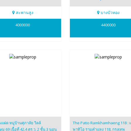
สะพานสูง
บางบัวทอง
373064
0819372983
4000000
4400000
ี(เอ๋)
จินตนา(ปุ่น)
แฝด หมู่บ้านศุภาลัย วิลล์
The Patio Ramkhamhaeng 118 : 
 69 เนื้อที่ 42.4 ตร.ว. 2 ชั้น 3 นอน
พาทิโอ รามคำแหง 118, กรุงเทพ