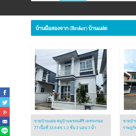
บ้านมือสองจาก (Broker) บ้านแฝด
ขายบ้านแฝด หมู่บ้านพรหมศิริ เพชรเกษม
ขายบ้า
77 เนื้อที่ 33.6 ตร.ว. 2 ชั้น 3 นอน 3 น้ำ
ราษฎร์