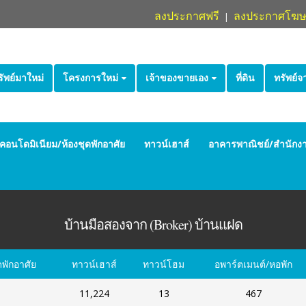
ลงประกาศฟรี
ลงประกาศโฆ
|
รัพย์มาใหม่
โครงการใหม่
เจ้าของขายเอง
ที่ดิน
ทรัพย์
คอนโดมิเนียม/ห้องชุดพักอาศัย
ทาวน์เฮาส์
อาคารพาณิชย์/สำนักง
บ้านมือสองจาก (Broker) บ้านแฝด
ดพักอาศัย
ทาวน์เฮาส์
ทาวน์โฮม
อพาร์ตเมนต์/หอพัก
11,224
13
467