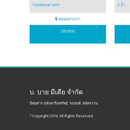
กรุงเทพมหานคร
2 น้ำ
คลองสามวา
0819373268
0819
2850000
ดนุชภร(ก็อท)
ปาริชา
บ. บาย มีเดีย จำกัด
นิตยสาร อสังหาริมทรัพย์, รถยนต์ ,สมัครงาน
? Copyright 2016. All Rights Reserved.