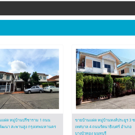
นแฝด หมู่บ้านปรีชาราม 1 ถนน
ขายบ้านแฝด หมู่บ้านหงส์ประยูร 3 
พัฒนา สะพานสูง กรุงเทพมหานคร
เทศบาล 4 ถนนรัตนาธิเบศร์ อำเภอ
บางบัวทอง นนทบุรี