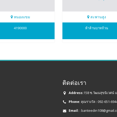
หนองแขม
สะพานสูง
374799
095-879-5164
4190000
ห้าล้านบาทถ้วน
ติ(ปุ๊)
บจก.สุวรรณภูมิ เอสเตท เอเจนซี่
ติดต่อเรา
Address:
158 ซ.วัฒนสุขนิเวศน์
Phone:
คุณรางวัล : 092-651-694
Email:
:
banteedin108@gmail.