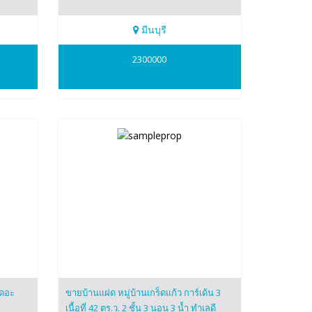
มีนบุรี
0819376807
2300000
พล(ปอง)
เดอะ
ขายบ้านแฝด หมู่บ้านเกร็ดแก้ว การ์เด้น 3
เนื้อที่ 42 ตร.ว. 2 ชั้น 3 นอน 3 น้ำ ทำเลดี