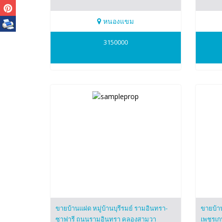
หนองแขม
0819374799
0819
3150000
ปาริชาติ(ปุ๊)
ณัฐสิน
ขายบ้านแฝด หมู่บ้านบุรีรมย์ รามอินทรา-
ขายบ้าน
ซาฟารี ถนนรามอินทรา คลองสามวา
เพชรเกษม