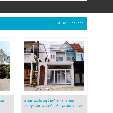
ค้นพบ 8 รายการ
ซอย
ขายบ้านแฝด หมู่บ้านฉัตรหลวง ซอย
ราษฎร์อุทิศ 54 เขตมีนบุรี กรุงเทพมหานคร