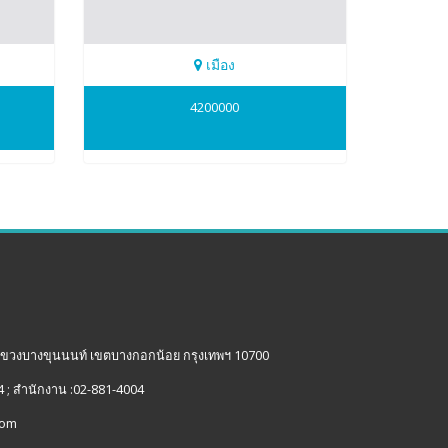
เมือง
0819372944
4200000
มยุรี(ยุ)
 แขวงบางขุนนนท์ เขตบางกอกน้อย กรุงเทพฯ 10700
4 ; สำนักงาน :02-881-4004
com