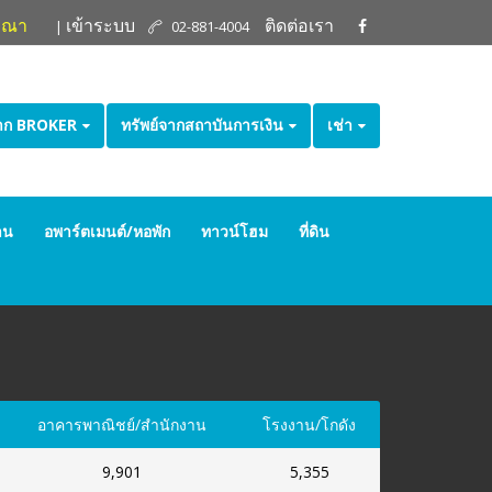
ษณา
เข้าระบบ
ติดต่อเรา
|
02-881-4004
จาก BROKER
ทรัพย์จากสถาบันการเงิน
เช่า
าน
อพาร์ตเมนต์/หอพัก
ทาวน์โฮม
ที่ดิน
อาคารพาณิชย์/สำนักงาน
โรงงาน/โกดัง
9,901
5,355