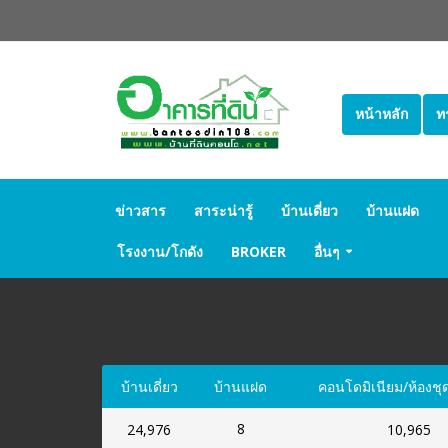
หน้าหลัก
ท
ข่าวสาร
สาระน่ารู้
บ้านเดี่ยว
บ้านแฝด
โรงงาน/โกดัง
BROKER
อื่นๆ
บ้านเดี่ยว
บ้านแฝด
คอนโดมิเนียม/ห้องชุ
8
24,976
10,965