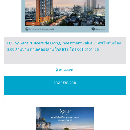
FLO by Sansiri Riverside Living, Investment Value ราคาเริ่มต้นเพียง
3.09 ล้านบาท ทำเลคลองสาน ใกล้ BTS โทร 061-6161426
คลองสาน
0616161426
ราคาสอบถาม
FLO by Sansiri