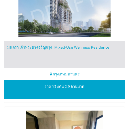
มนตรา เจ้าพระยา-เจริญกรุง : Mixed-Use Wellness Residence
กรุงเทพมหานคร
00
ราคาเริ่มต้น 2.9 ล้านบาท
บริษัท เจ้าพระยามหานคร จำกัด (มหาชน) หรือ CMC