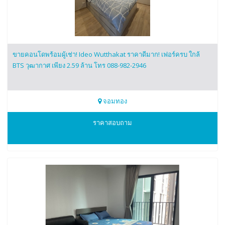
ขายคอนโดพร้อมผู้เช่า! Ideo Wutthakat ราคาดีมาก! เฟอร์ครบ ใกล้
BTS วุฒากาศ เพียง 2.59 ล้าน โทร 088-982-2946
จอมทอง
0889822946
ราคาสอบถาม
โบ