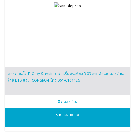
ขายคอนโด FLO by Sansiri ราคาเริ่มต้นเพียง 3.09 ลบ. ทำเลคลองสาน
ใกล้ BTS และ ICONSIAM โทร 061-6161426
คลองสาน
0616161426
ราคาสอบถาม
FLO by Sansiri