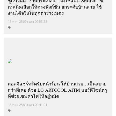
ชูแนวคิด “งานกระเบื้อง…ไม่ใช่แค่ดีไซน์สวย” ชี้
เทคนิคเลือกให้ตรงฟังก์ชัน ยกระดับบ้านสวย ใช้
งานได้จริงในทุกตารางเมตร
13 พ.ค. 2569 เวลา 09:53:38
แอลจีแชร์ทริครับหน้าร้อน ให้บ้านสวย…เย็นสบาย
กว่าที่เคย ด้วย LG ARTCOOL AITM แอร์ดีไซน์หรู
ที่ช่วยเซฟค่าไฟให้อยู่หมัด
13 พ.ค. 2569 เวลา 09:41:01